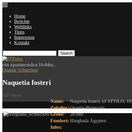
Home
Berichte
Weblinks
Tipps
Impressum
Kontakt
Search
ein spannendes Hobby...
Quartär Schnecken
Naquetia fosteri
620
views
Name:
Naquetia fosteri, (d’ATTILO, 19
Zeitalter:
Quartär-Pleistozän
Größe:
28 mm
Fundort:
Hurghada Ägypten
Infos: