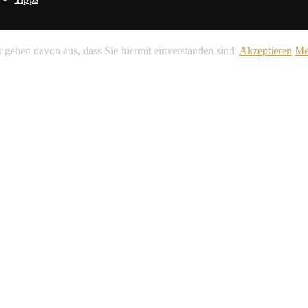
 gehen davon aus, dass Sie hiermit einverstanden sind.
Akzeptieren
Me