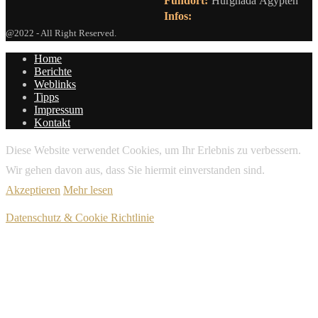
Fundort:
Hurghada Ägypten
Infos:
@2022 - All Right Reserved.
Home
Berichte
Weblinks
Tipps
Impressum
Kontakt
Diese Website verwendet Cookies, um Ihr Erlebnis zu verbessern.
Wir gehen davon aus, dass Sie hiermit einverstanden sind.
Akzeptieren
Mehr lesen
Datenschutz & Cookie Richtlinie