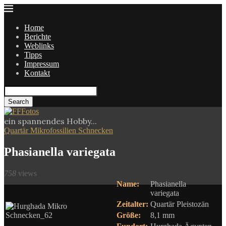
Home
Berichte
Weblinks
Tipps
Impressum
Kontakt
Search
ein spannendes Hobby...
Quartär Mikrofossilien Schnecken
Phasianella variegata
758
views
Name:
Phasianella
variegata
Zeitalter:
Quartär
Pleistozän
Größe:
8,1 mm