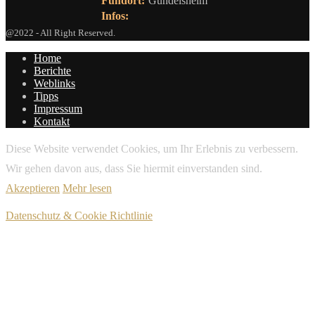
Fundort:
Gundelsheim
Infos:
@2022 - All Right Reserved.
Home
Berichte
Weblinks
Tipps
Impressum
Kontakt
Diese Website verwendet Cookies, um Ihr Erlebnis zu verbessern.
Wir gehen davon aus, dass Sie hiermit einverstanden sind.
Akzeptieren
Mehr lesen
Datenschutz & Cookie Richtlinie