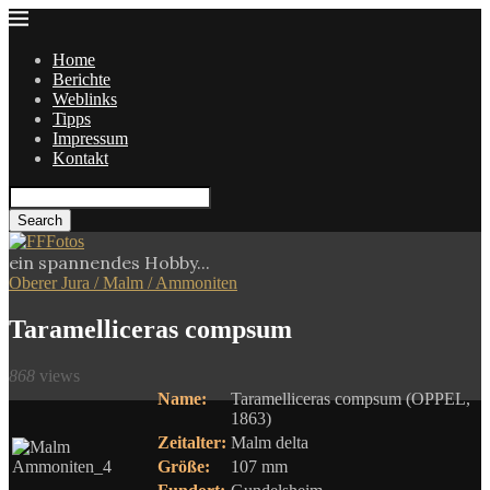
Home
Berichte
Weblinks
Tipps
Impressum
Kontakt
Search
ein spannendes Hobby...
Oberer Jura / Malm / Ammoniten
Taramelliceras compsum
868
views
Name:
Taramelliceras compsum (OPPEL,
1863)
Zeitalter:
Malm delta
Größe:
107 mm