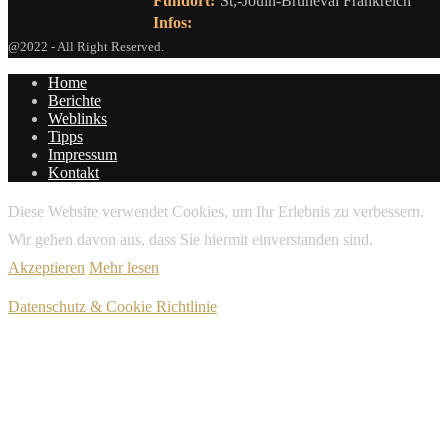
Fundort:
St,-Jouin-Bruneval Frankreich
Infos:
@2022 - All Right Reserved.
Home
Berichte
Weblinks
Tipps
Impressum
Kontakt
Diese Website verwendet Cookies, um Ihr Erlebnis zu verbessern.
Wir gehen davon aus, dass Sie hiermit einverstanden sind.
Akzeptieren
Mehr lesen
Datenschutz & Cookie Richtlinie