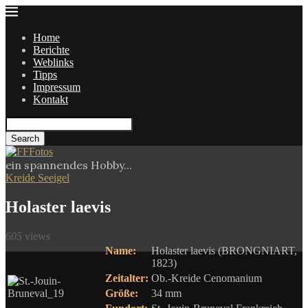
Home
Berichte
Weblinks
Tipps
Impressum
Kontakt
Search
ein spannendes Hobby...
Kreide Seeigel
Holaster laevis
605
views
Name:
Holaster laevis (BRONGNIART,
1823)
Zeitalter:
Ob.-Kreide Cenomanium
Größe:
34 mm