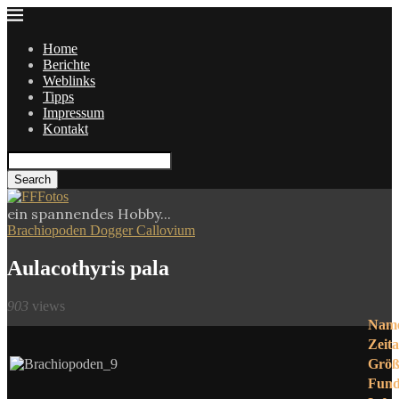
Home
Berichte
Weblinks
Tipps
Impressum
Kontakt
Search
ein spannendes Hobby...
Brachiopoden Dogger Callovium
Aulacothyris pala
903
views
Nam
Zeita
Größ
Fund